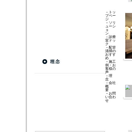
－
トッ
プペー
ジ
－
ソリ
ューシ
ョ
ン
－
診療
室ドッ
ク
－
配管
清掃の
おすす
め
－
施工
例・お
客様の
声
－
理
念
－
会社
概
要
－
お問
い合わ
せ