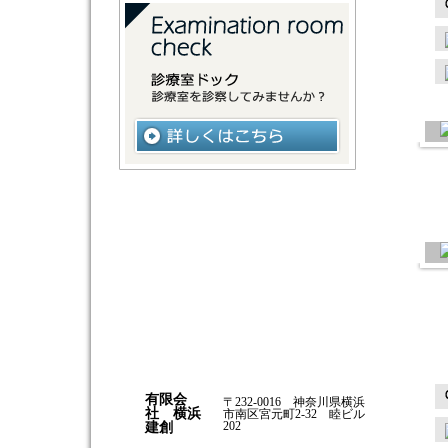
有限会
〒232-0016 神奈川県横浜
社 横浜
市南区宮元町2-32 睦ビル
202
建創